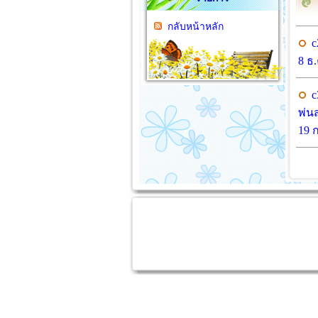
กลับหน้าหลัก
c
8 ธ.
c
พ่น
19 ก